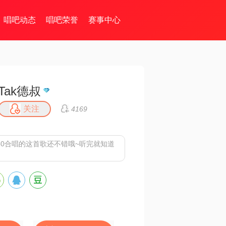
唱吧动态
唱吧荣誉
赛事中心
Tak德叔
关注
4169
350合唱的这首歌还不错哦~听完就知道