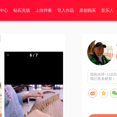
中心
钻石充值
上传伴奏
导入作品
原创购买
音乐人
】
我和吉祥~118
我们有多默契！