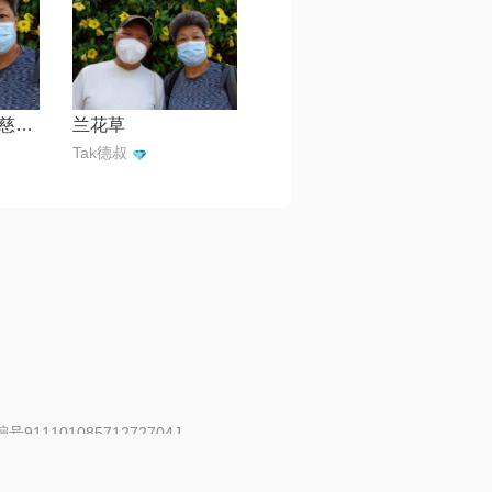
我是痴情无限【慈湖星空】
兰花草
Tak德叔
91110108571272704J
 | 举报邮箱：fankui@changba.com
| 向12318举报
|
金盾网络纠纷调解中心