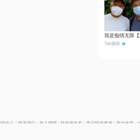
Tak德叔
帮助中心
|
联系我们
|
加入唱吧
|
防诈骗专栏
|
商品防伪查询
|
营业执照：编号
P证110298
|
京ICP备11013291号-1
| 举报电话(24小时)：022-25782593
号
|
京公网安备11010502025063号
|
|