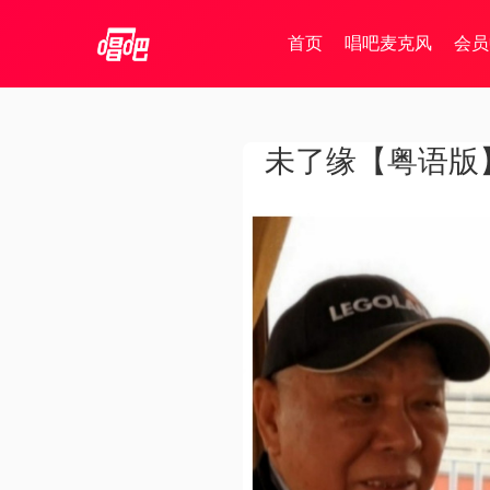
首页
唱吧麦克风
会员
未了缘【粤语版