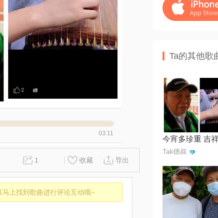
Ta的其他歌
03:11
Tak德叔
1
收藏
导出
以马上找到歌曲进行评论互动哦~