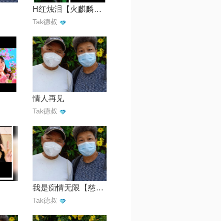
H红烛泪【火麒麟制作】
Tak德叔
情人再见
Tak德叔
我是痴情无限【慈湖星空】
Tak德叔