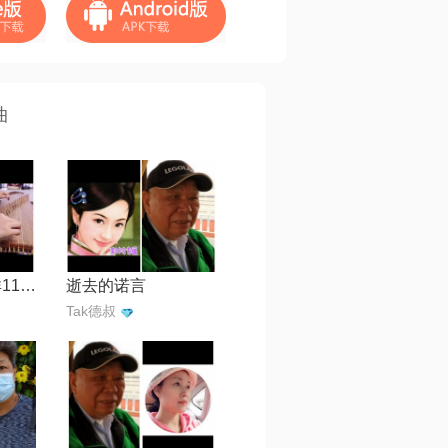
曲
今宵多珍重 吉祥118350【吉祥古筝版】
逝去的诺言
Tak德叔