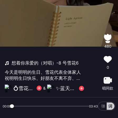
480
想着你亲爱的（对唱）-8 号雪花6
0
今天是明明的生日、雪花代表全体家人
祝明明生日快乐、好朋友不离不弃、等
你回来、👑👑👑👑🎂🎂🎂🎂💍这是我与
💍雪花为你随缘
✨蓝天~如风✨
唱同款
&
如风的合唱、男生歌非常棒、感恩有你
的陪伴🌹🌹🌹🌹
00:00
03:43