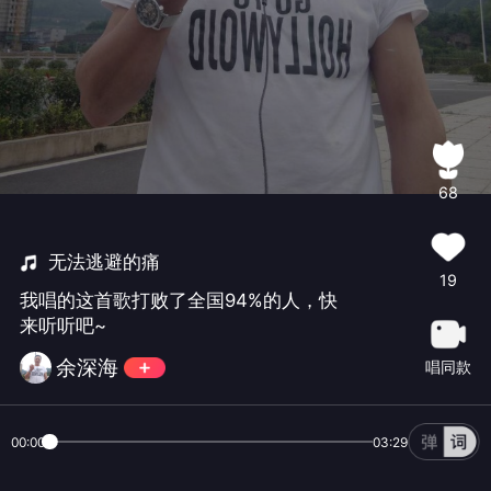
68
无法逃避的痛
19
我唱的这首歌打败了全国94%的人，快
来听听吧~
余深海
唱同款
00:00
03:29