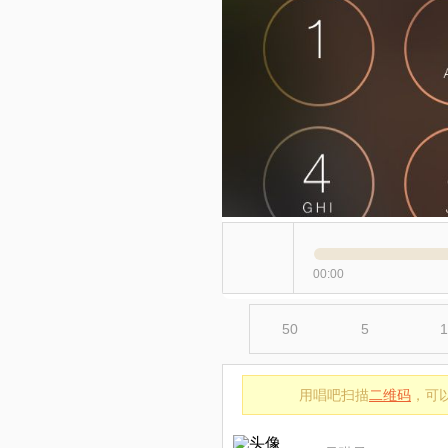
00:00
50
5
1
用唱吧扫描
二维码
，可