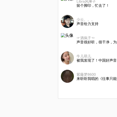
Libra风琳子
留个脚印，忙去了！
少云。。。
声音给力支持
☞酒疯子☜
声音很好听，很干净，为你点
牛儿萌儿
被我发现了！中国好声音
紫藤梦8600
来听听我唱的《往事只能