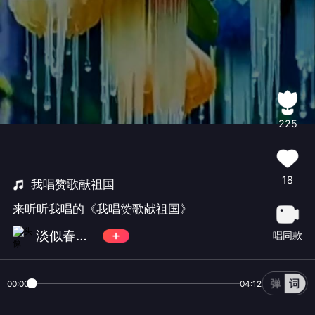
225
18
我唱赞歌献祖国
来听听我唱的《我唱赞歌献祖国》
淡似春风A(每周一首更新)
唱同款
00:00
04:12