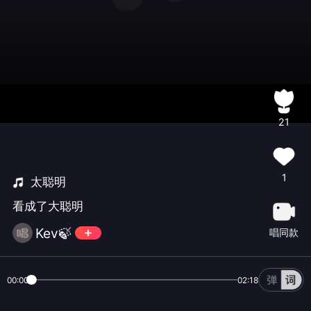
21
1
太聪明
看成了大聪明
Kev🍃
唱同款
00:00
02:18