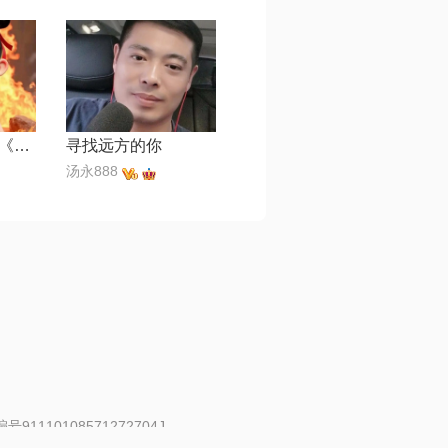
就是哪吒【电影《哪吒之魔童闹海》角色曲】
寻找远方的你
汤永888
91110108571272704J
 | 举报邮箱：fankui@changba.com
| 向12318举报