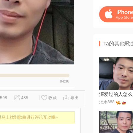
Ta的其他歌
04:36
深爱过的人怎么
598
485
收藏
导出
汤永888
以马上找到歌曲进行评论互动哦~