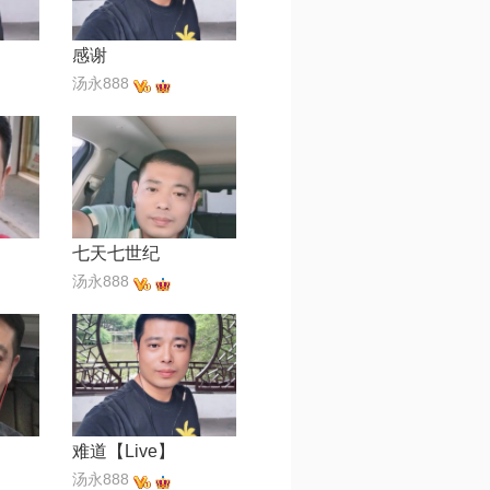
感谢
汤永888
七天七世纪
汤永888
难道【Live】
汤永888