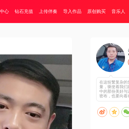
中心
钻石充值
上传伴奏
导入作品
原创购买
音乐人
在这纷繁复杂的
量，驱使着我们
中的那份美好与
密布，也要向着