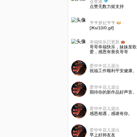
亚答港
点赞无数力挺支持
🌴🌴梦妃🌴🌴
[Жs/10/0.gif]
幸福快乐已更新
哥哥幸福快乐，妹妹发歌
爱，感恩有善良哥哥
爱华🌹花儿退出
祝福工作顺利平安健康。
爱华🌹花儿退出
期待你的新作品好声音。
爱华🌹花儿退出
感恩相遇，感谢有你。
爱华🌹花儿退出
早上好帅友友