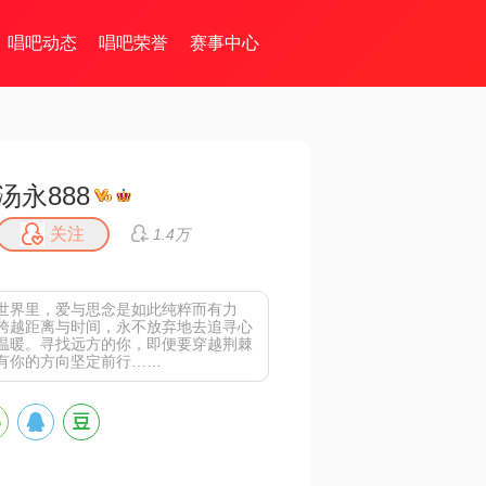
唱吧动态
唱吧荣誉
赛事中心
汤永888
关注
1.4万
世界里，爱与思念是如此纯粹而有力
跨越距离与时间，永不放弃地去追寻心
温暖。寻找远方的你，即便要穿越荆棘
有你的方向坚定前行……