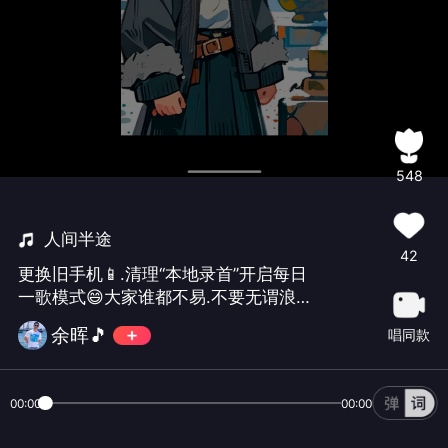
548
人间半途
42
更换旧手机📱.清理“本地录首”开启每日
一歌模式😄大家谁都不易.不要无谓浪费
不用支持.也㊗️好友们双节快乐🎈🎊🌹
余晖🎵
唱同款
00:00
00:00