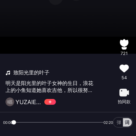
721
致阳光里的叶子
54
明天是阳光里的叶子女神的生日，浪花
上的小鱼知道她喜欢吉他，所以很努力
地拔弄着琴弦，因太久不曾练习，没弹
YUZAIER🎼
拍同款
几下小懒鱼的无名指就摩起了水泡，咬
咬牙忍忍痛，总算勉强奏出了那一串串
带着瑕疵的音符😂。虽然礼物粗糙了
00:00
02:20
点，但心意是真诚的哈😄，小鱼祝愿叶
子女神永远健康美丽幸福快乐！小叶叶