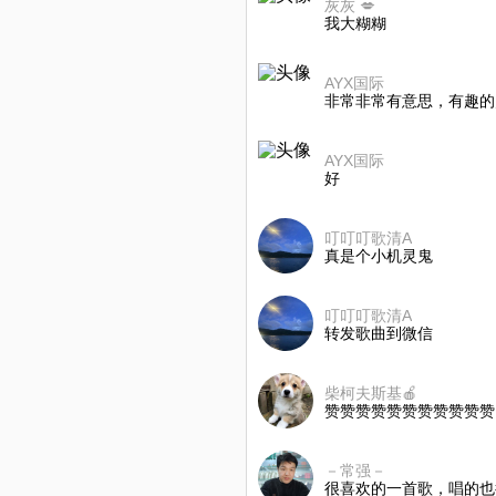
灰灰 💋
我大糊糊
AYX国际
非常非常有意思，有趣的
AYX国际
好
叮叮叮歌清A
真是个小机灵鬼
叮叮叮歌清A
转发歌曲到微信
柴柯夫斯基🍎
赞赞赞赞赞赞赞赞赞赞赞
－常强－
很喜欢的一首歌，唱的也