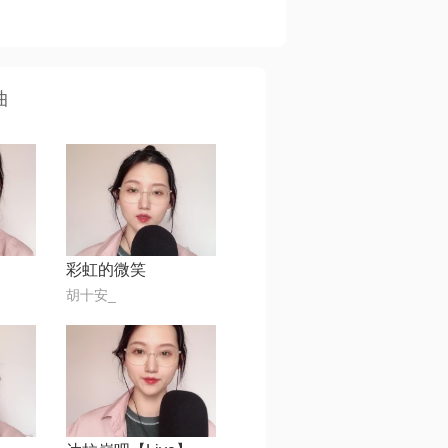
曲
彩虹的微笑
胡十安_