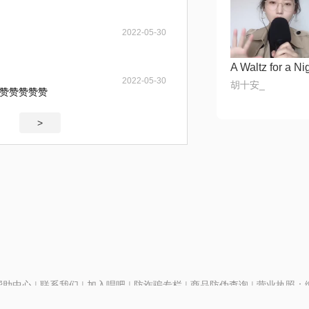
2022-05-30
A Waltz for a Ni
2022-05-30
胡十安_
赞赞赞赞赞
>
帮助中心
|
联系我们
|
加入唱吧
|
防诈骗专栏
|
商品防伪查询
|
营业执照：编号
P证110298
|
京ICP备11013291号-1
| 举报电话(24小时)：022-25782593