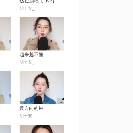
达拉崩吧【Live】
胡十安_
越来越不懂
胡十安_
反方向的钟
胡十安_