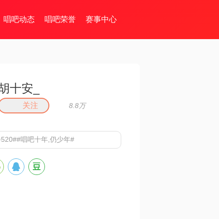
唱吧动态
唱吧荣誉
赛事中心
胡十安_
关注
8.8万
520##唱吧十年,仍少年#