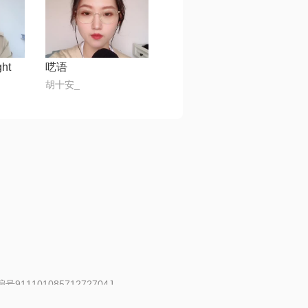
ght
呓语
胡十安_
91110108571272704J
 | 举报邮箱：fankui@changba.com
| 向12318举报