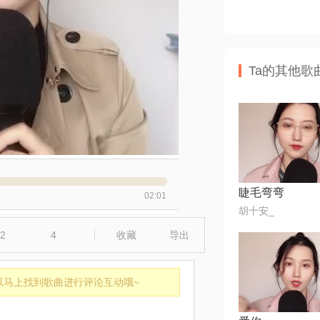
Ta的其他歌
睫毛弯弯
02:01
胡十安_
2
4
收藏
导出
以马上找到歌曲进行评论互动哦~