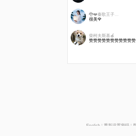
🐉❤️秦歌王子❤️🐉(修真者)
很美🌹
柴柯夫斯基🍎
赞赞赞赞赞赞赞赞赞赞赞
English
|
重新设置密码
|
北京酷智科技有限公司 ©2024 changba.com |
京IC