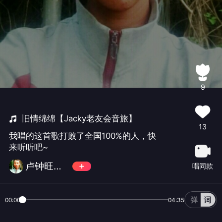
9
旧情绵绵【Jacky老友会音旅】
13
我唱的这首歌打败了全国100%的人，快
来听听吧~
卢钟旺华清村二片)
唱同款
00:00
04:35