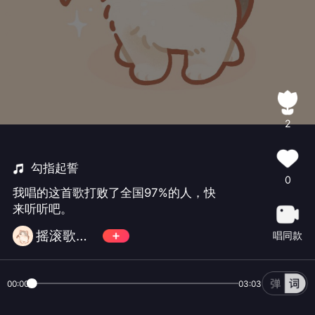
2
勾指起誓
0
我唱的这首歌打败了全国97%的人，快
来听听吧。
摇滚歌手AerCAl
唱同款
00:00
03:03