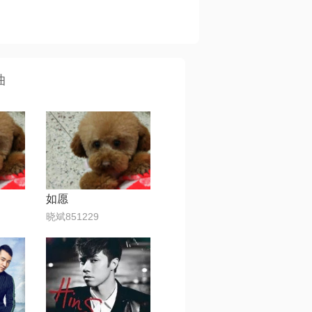
曲
如愿
晓斌851229