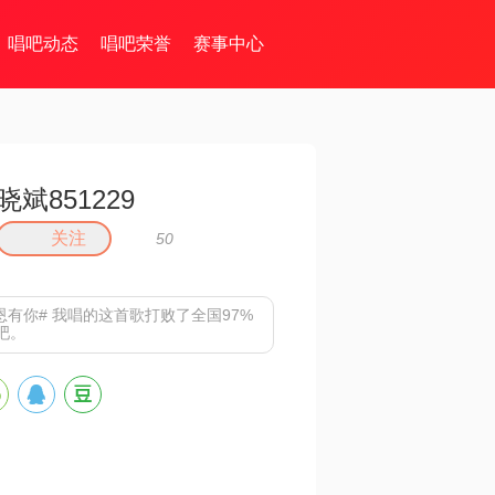
唱吧动态
唱吧荣誉
赛事中心
晓斌851229
关注
50
恩有你# 我唱的这首歌打败了全国97%
吧。