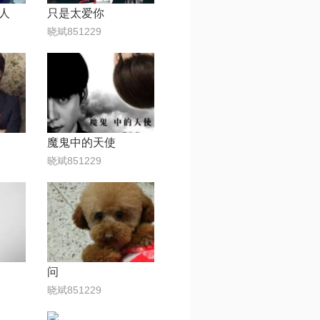
人
只是太爱你
晓斌851229
魔鬼中的天使
晓斌851229
问
晓斌851229