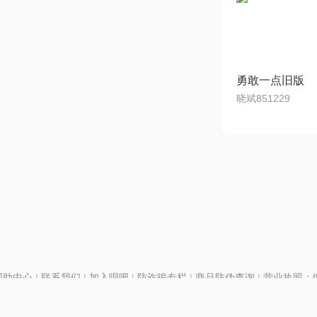
勇敢一点旧版
晓斌851229
帮助中心
|
联系我们
|
加入唱吧
|
防诈骗专栏
|
商品防伪查询
|
营业执照：编号
P证110298
|
京ICP备11013291号-1
| 举报电话(24小时)：022-25782593
28号
|
京公网安备11010502025063号
|
|