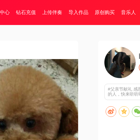
中心
钻石充值
上传伴奏
导入作品
原创购买
音乐人
#父亲节献礼 感
的人，快来听听