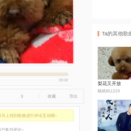
Ta的其他歌
03:32
梨花又开放
晓斌851229
3
收藏
导出
以马上找到歌曲进行评论互动哦~
用户参与评论~