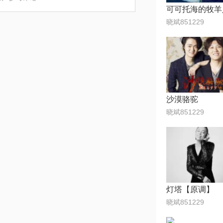
可可托海的牧羊
晓斌851229
沙漠骆驼
晓斌851229
灯塔【原调】
晓斌851229