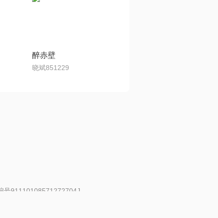
醉赤壁
晓斌851229
91110108571272704J
 | 举报邮箱：fankui@changba.com
| 向12318举报
|
金盾网络纠纷调解中心