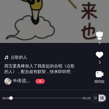
5
点歌的人
3
西宝婆真棒加入了我发起的合唱《点歌
的人》，配合超有默契，快来听听吧
🪅传说🪅✨🀄️✨💫古道诗原💫
唱同款
00:00
03:25