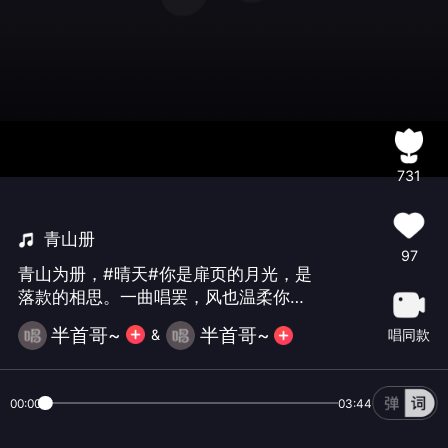
731
青山册
97
青山为册，#晴天#你是扉页的月光，是
落款的相思。一曲唱罢，风也温柔你也
温柔。往后岁岁年年，愿我❤️俩还能共
半首哥~
半首哥~
唱同款
&
翻这册青山，把寻常日子过成最动人的
风景🌹今天也是音乐之声7周年群庆、好
友无双和美欣欣18岁生日，携晴天共庆
00:00
03:44
美好🎂🎂🎂🎉🎉🎉#音乐之声欢畅家园周
年庆典#