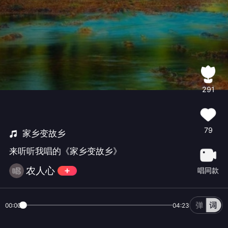
291
79
家乡变故乡
来听听我唱的《家乡变故乡》
农人心
唱同款
00:00
04:23