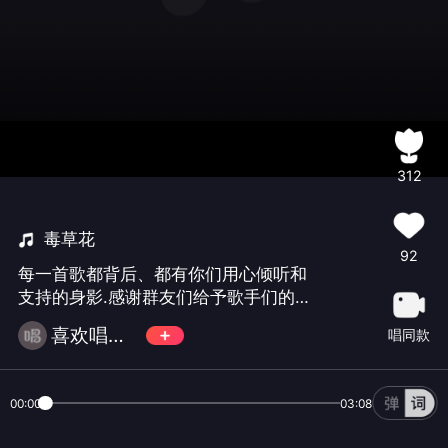
312
毒草花
92
每一首歌都背后、都有你们用心倾听和
支持的身影.感谢群友们给予歌手们的鼓
励与赞赏、是你们让音乐的梦想在这里
喜欢唱歌🌻希诺🌹
唱同款
绽放.这份集体的力量、让我感到无比骄
傲温暖、谢谢大家.㊗️晶莹九岁生日快乐
🎂
00:00
03:08