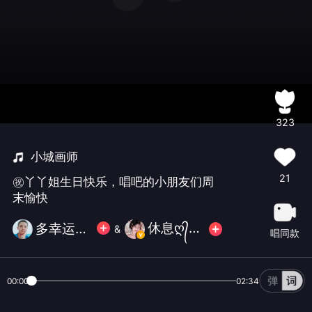
323
小城画师
21
㊗️丫丫姐生日快乐，唱吧的小朋友们周
末愉快
休息ღ᭄暄儿💞
多幸运999🐵
&
唱同款
00:00
02:34