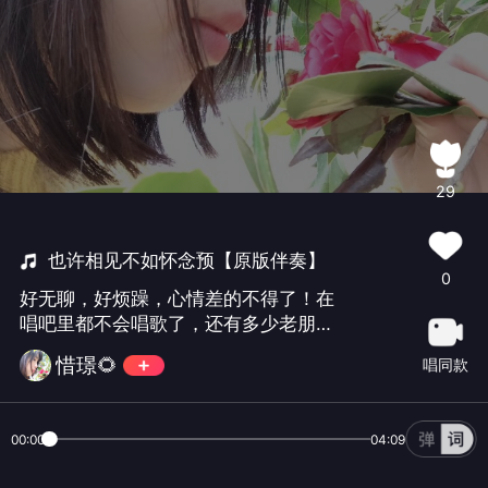
29
也许相见不如怀念预【原版伴奏】
0
好无聊，好烦躁，心情差的不得了！在
唱吧里都不会唱歌了，还有多少老朋友
记得我呢？颖儿，顺便祝你生日快乐哈
惜璟🌻
唱同款
😄😃😜
00:00
04:09