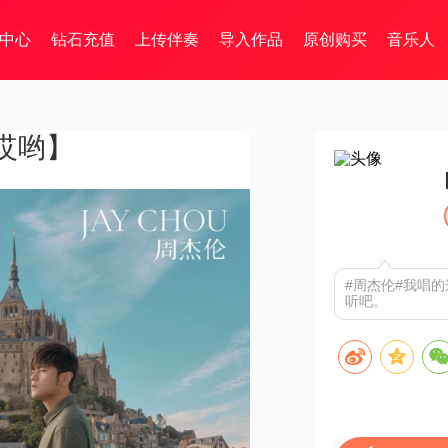
中心
钻石充值
上传伴奏
导入作品
原创购买
音乐人
哎哟】
#周杰伦#我唱的
听吧。