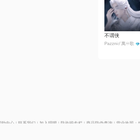
不谓侠
Pazzni☄️萬♾️歌
帮助中心
|
联系我们
|
加入唱吧
|
防诈骗专栏
|
商品防伪查询
|
营业执照：编号
P证110298
|
京ICP备11013291号-1
| 举报电话(24小时)：022-25782593
号
|
京公网安备11010502025063号
|
|