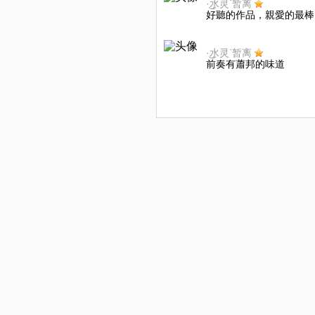
·͜水灵ᐝ暂离
好聽的作品，親愛的最棒
·͜水灵ᐝ暂离
前奏有蕭邦的味道