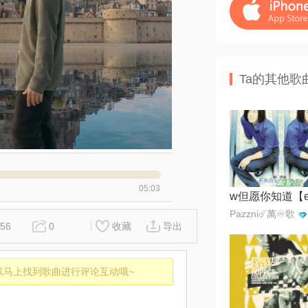
Ta的其他歌
05:03
Pazzni☄️萬♾️歌
56
0
收藏
导出
以马上找到歌曲进行评论互动哦~