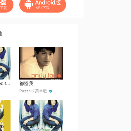
曲
w但愿你知道【edit by 风中】
都怪我
Pazzni☄️萬♾️歌