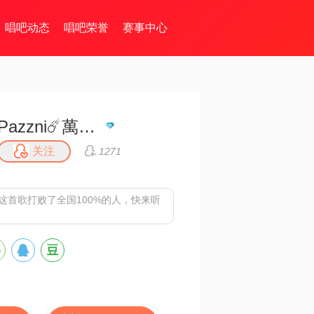
唱吧动态
唱吧荣誉
赛事中心
Pazzni☄️萬♾️歌
关注
1271
这首歌打败了全国100%的人，快来听