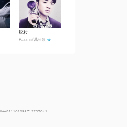
胶粒
Pazzni☄️萬♾️歌
91110108571272704J
 | 举报邮箱：fankui@changba.com
| 向12318举报
|
金盾网络纠纷调解中心