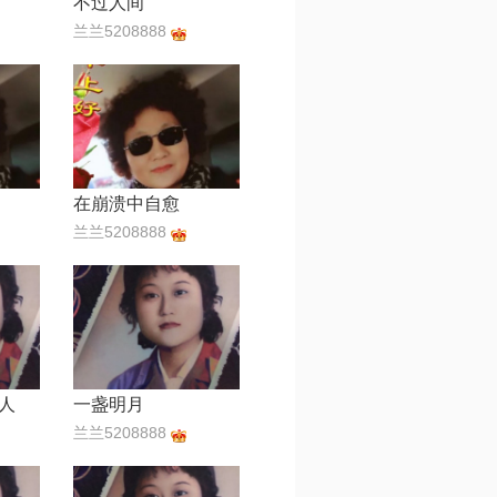
不过人间
兰兰5208888
在崩溃中自愈
兰兰5208888
人
一盏明月
兰兰5208888