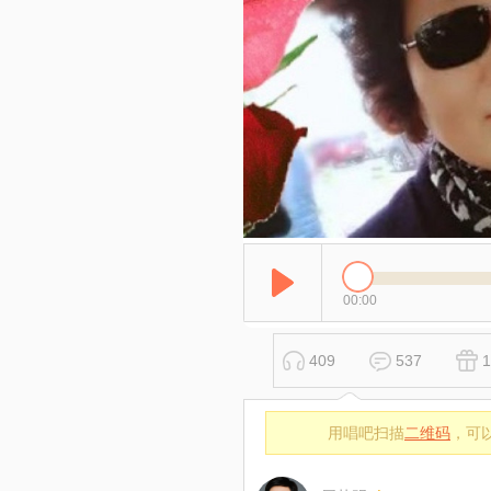
00:00
409
537
1
用唱吧扫描
二维码
，可