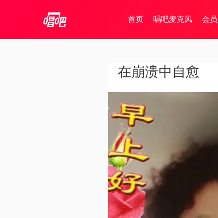
首页
唱吧麦克风
会员
在崩溃中自愈