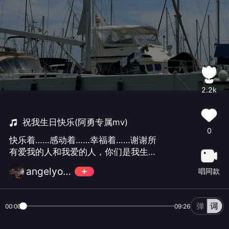
2.2k
祝我生日快乐(阿勇专属mv)
0
快乐着……感动着……幸福着……谢谢所
有爱我的人和我爱的人，你们是我生命
中上天送给我最好的礼物，感恩有你
angelyong_阿勇
唱同款
们！🙏🙏🙏
00:00
09:26