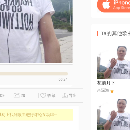
Ta的其他歌
06:24
花前月下
余深海
09
29
收藏
导出
以马上找到歌曲进行评论互动哦~