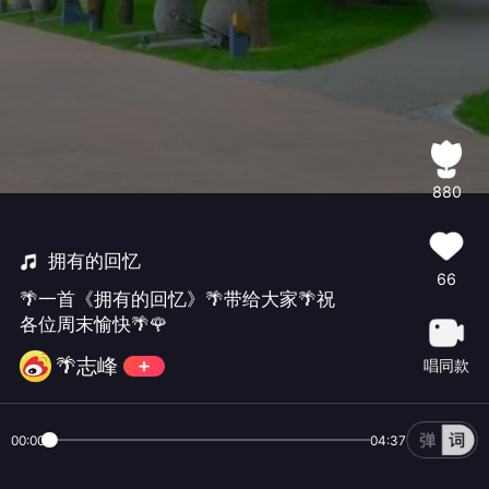
880
拥有的回忆
66
🌴一首《拥有的回忆》🌴带给大家🌴祝
各位周末愉快🌴🌹
🌴志峰
唱同款
00:00
04:37