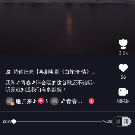
3.0k
待你归来【粤剧电影《白蛇传·情》推广曲】
58
我和🎵青春🎵🆓合唱的这首歌还不错哦~
听完就知道我们有多默契！
🎵青春🎵🆓
雁归来♪
&
唱同款
00:00
04:20