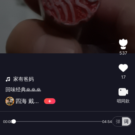
537
17
家有爸妈
回味经典🙏🙏🙏
四海 戴新平
唱同款
00:00
04:54