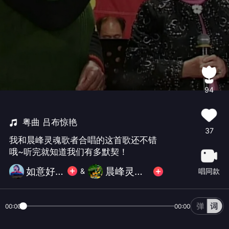
94
粤曲 吕布惊艳
37
我和晨峰灵魂歌者合唱的这首歌还不错
哦~听完就知道我们有多默契！
如意好丽
晨峰灵魂歌者
唱同款
&
00:00
00:00