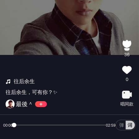
36
0
往后余生
往后余生，可有你？✨
最後＾
唱同款
00:00
02:59