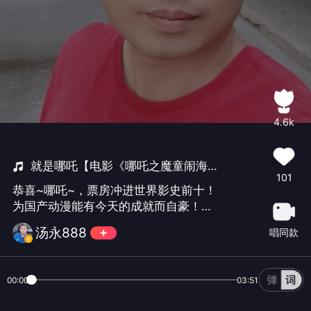
4.6k
就是哪吒【电影《哪吒之魔童闹海》角色曲】
101
恭喜~哪吒~，票房冲进世界影史前十！
为国产动漫能有今天的成就而自豪！最
喜欢里面的一句台词，我命由我不由天!
汤永888
唱同款
愿大家在新的一年里，所愿皆所成！蛇
年大吉大利！🌹🌹🌹
00:00
03:51