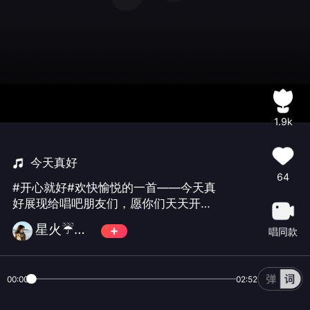
1.9k
今天真好
64
#开心就好#欢快愉悦的一首——今天真
好展现给唱吧朋友们，愿你们天天开
心，幸福长伴，永远年轻
星火☔燎原💦
唱同款
00:00
02:52