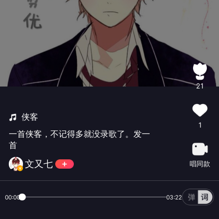
21
侠客
1
一首侠客，不记得多就没录歌了。发一
首
文又七
唱同款
00:00
03:22