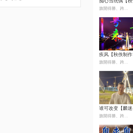
旗開得勝、跨境接送
疾风【秋佚制作
旗開得勝、跨境接送
旗開得勝、跨境接送