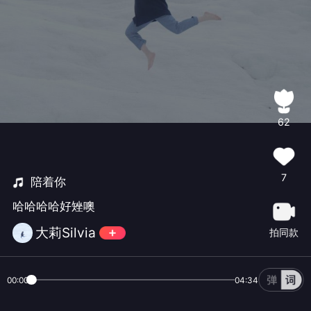
62
7
陪着你
哈哈哈哈好矬噢
大莉Silvia
拍同款
00:00
04:34