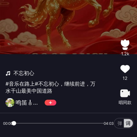
1.2k
不忘初心
12
#音乐在路上#不忘初心，继续前进，万
水干山最美中国道路
鸣笛🎸海韵💦
唱同款
00:00
04:03