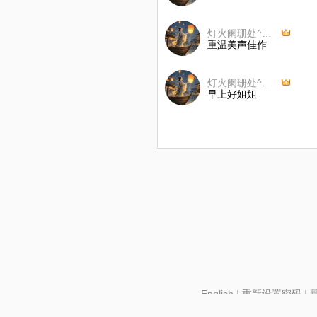
灯火阑珊处^O^☞☜
重温美声佳作
灯火阑珊处^O^☞☜
早上好姐姐
English
|
重新设置密码
|
北京酷智科技有限公司 ©2024 changba.com |
京IC