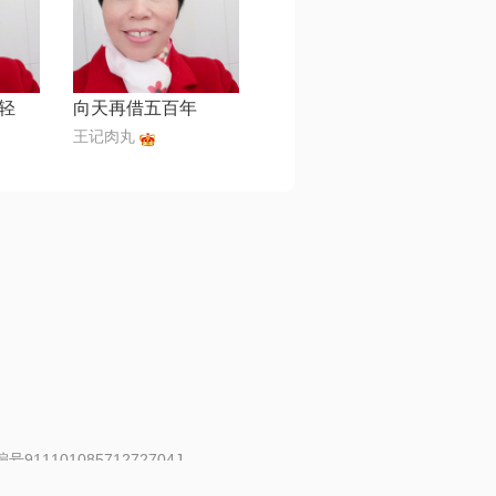
轻
向天再借五百年
王记肉丸
91110108571272704J
 | 举报邮箱：fankui@changba.com
| 向12318举报