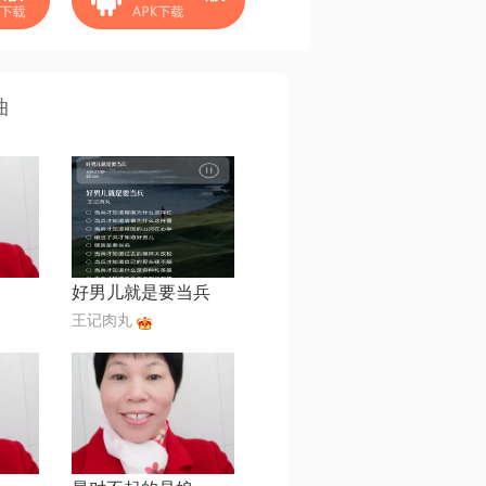
曲
好男儿就是要当兵
王记肉丸