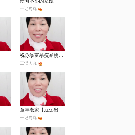
最对不起的是娘
王记肉丸
祝你暴富暴瘦暴桃花【接财神女版】
王记肉丸
童年老家【近远出品】
王记肉丸