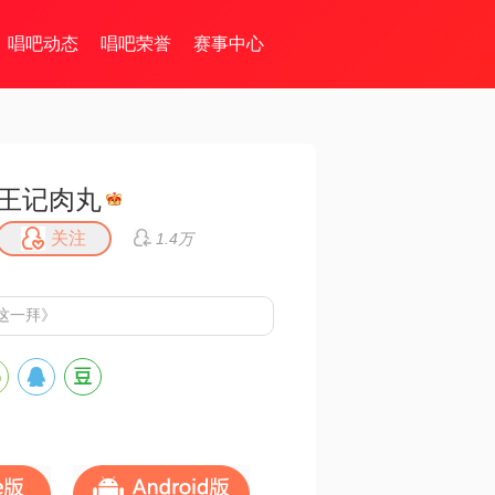
唱吧动态
唱吧荣誉
赛事中心
王记肉丸
关注
1.4万
这一拜》