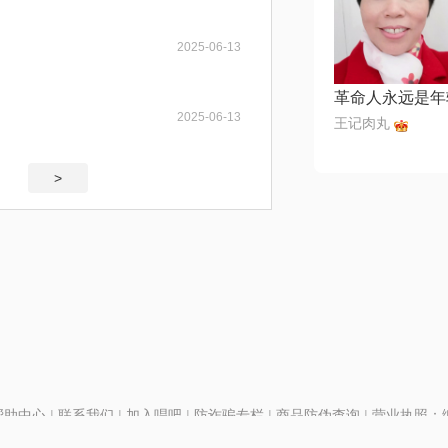
2025-06-13
革命人永远是年
2025-06-13
王记肉丸
>
帮助中心
|
联系我们
|
加入唱吧
|
防诈骗专栏
|
商品防伪查询
|
营业执照：编号
P证110298
|
京ICP备11013291号-1
| 举报电话(24小时)：022-25782593