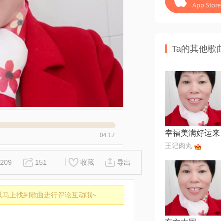
Ta的其他歌
幸福美满好运来
04:17
王记肉丸
209
151
收藏
导出
以马上找到歌曲进行评论互动哦~