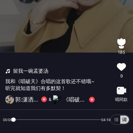
185
留我一碗孟婆汤
9
我和《唱破天》合唱的这首歌还不错哦~
听完就知道我们有多默契！
郭:潇洒的走
《唱破天》
唱同款
&
00:00
04:19