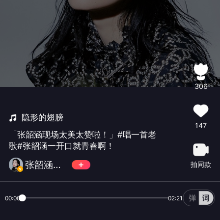
306
隐形的翅膀
147
「张韶涵现场太美太赞啦！」#唱一首老
歌#张韶涵一开口就青春啊！
张韶涵吧数据站
拍同款
00:00
02:21