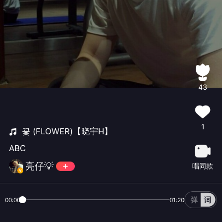
43
1
꽃 (FLOWER)【晓宇H】
ABC
亮仔💡
唱同款
00:00
01:20