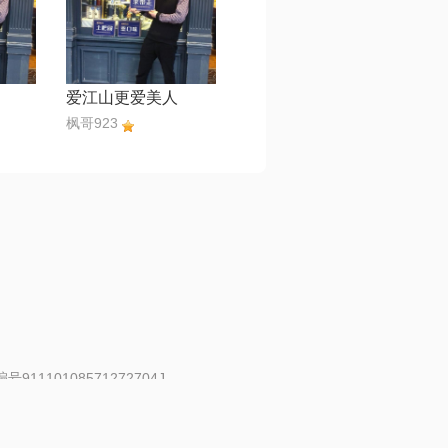
爱江山更爱美人
枫哥923
91110108571272704J
 | 举报邮箱：fankui@changba.com
| 向12318举报
|
金盾网络纠纷调解中心