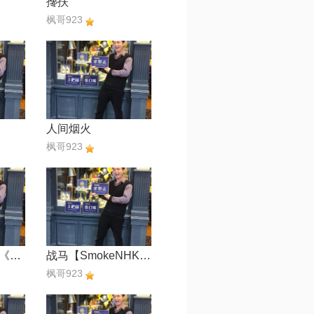
搀扶
枫哥923
人间烟火
枫哥923
女儿情【电视剧《西游记》插曲】
战马【SmokeNHK13號】
枫哥923