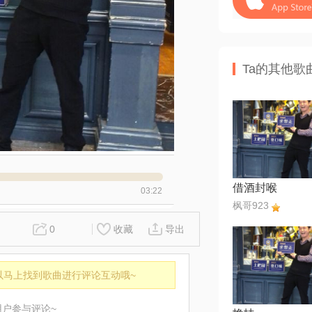
Ta的其他歌
借酒封喉
03:22
枫哥923
0
收藏
导出
以马上找到歌曲进行评论互动哦~
用户参与评论~