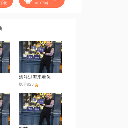
曲
漂洋过海来看你
枫哥923