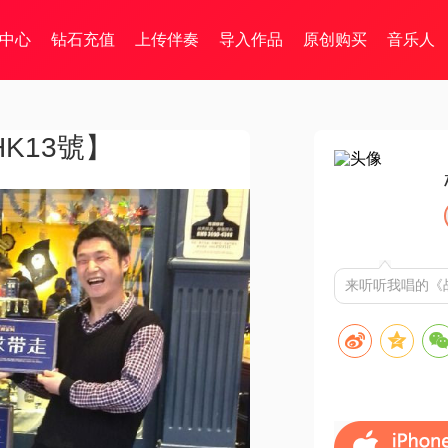
中心
钻石充值
上传伴奏
导入作品
原创购买
音乐人
HK13號】
来听听我唱的《战