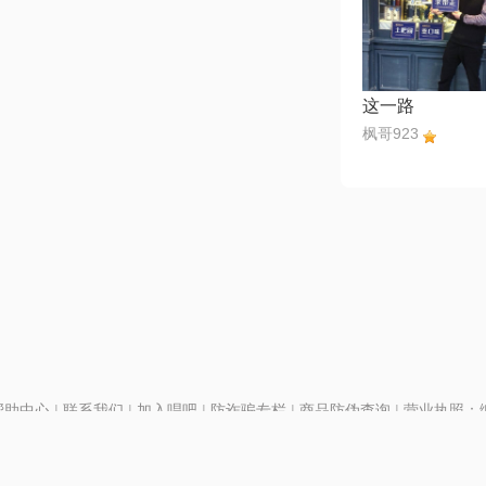
这一路
枫哥923
帮助中心
|
联系我们
|
加入唱吧
|
防诈骗专栏
|
商品防伪查询
|
营业执照：编号
P证110298
|
京ICP备11013291号-1
| 举报电话(24小时)：022-25782593
号
|
京公网安备11010502025063号
|
|