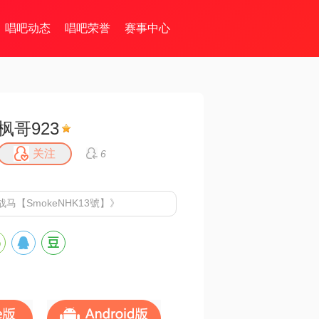
唱吧动态
唱吧荣誉
赛事中心
枫哥923
关注
6
马【SmokeNHK13號】》