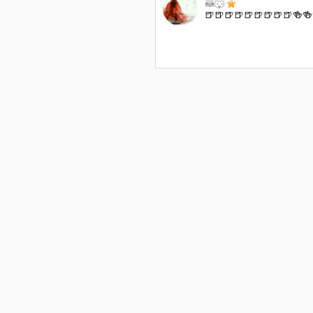
🦝🐺
🍺🍺🍺🍺🍺🍺🍺🍺🍺🍻🍻