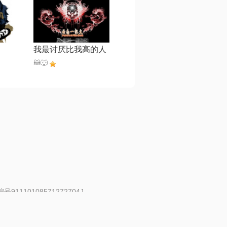
我最讨厌比我高的人
🦝🐺
91110108571272704J
 | 举报邮箱：fankui@changba.com
| 向12318举报
|
金盾网络纠纷调解中心