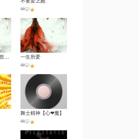
不要爱上她
🦝🐺
舍得【网剧《双世宠妃》片尾曲】
一生所爱
🦝🐺
舞士精神【心❤魔】
🦝🐺