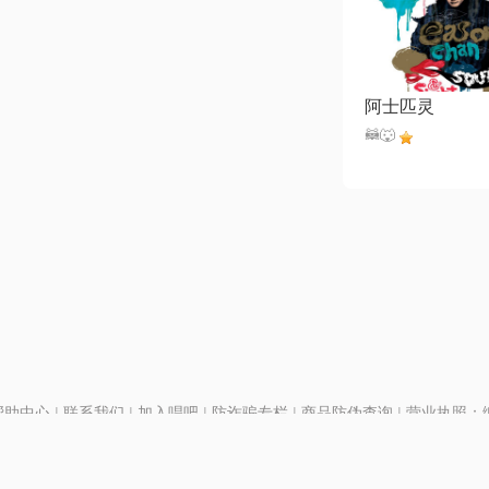
阿士匹灵
🦝🐺
帮助中心
|
联系我们
|
加入唱吧
|
防诈骗专栏
|
商品防伪查询
|
营业执照：编号
P证110298
|
京ICP备11013291号-1
| 举报电话(24小时)：022-25782593
号
|
京公网安备11010502025063号
|
|