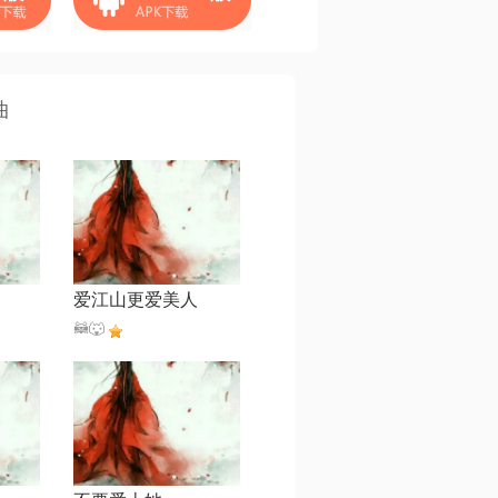
曲
爱江山更爱美人
🦝🐺