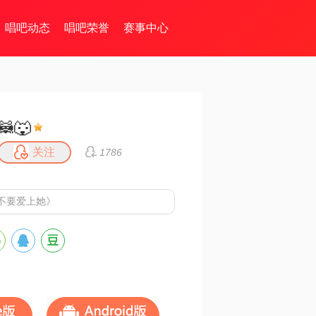
唱吧动态
唱吧荣誉
赛事中心
🦝🐺
关注
1786
不要爱上她》