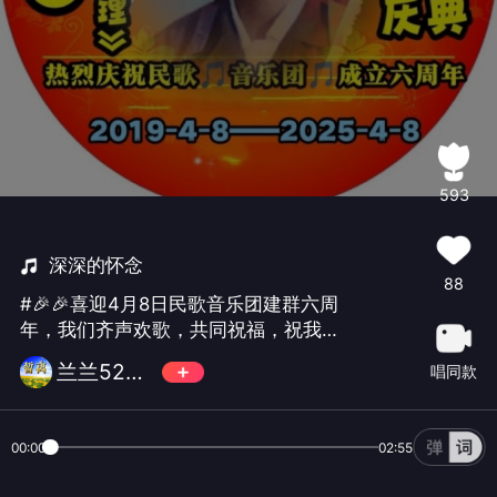
593
深深的怀念
88
#🎉🎉喜迎4月8日民歌音乐团建群六周
年，我们齐声欢歌，共同祝福，祝我群
温暖有爱渡春夏，蓬勃发展踏新程；㊗️
兰兰5208888
唱同款
各位家人快乐健康，平安幸福把歌唱🎂
🎂🎊🎊🍎🍎🎉🎉
00:00
02:55