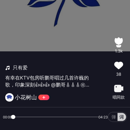
1.3k
只有爱
38
有幸在KTV包房听鹏哥唱过几首许巍的
歌，印象深刻👍👍👍 @鹏哥🎸🎸🎸㊗鹏
哥生日快乐🎂🎉🎈好运常伴🍻🍻
小花树山
唱同款
00:00
04:23