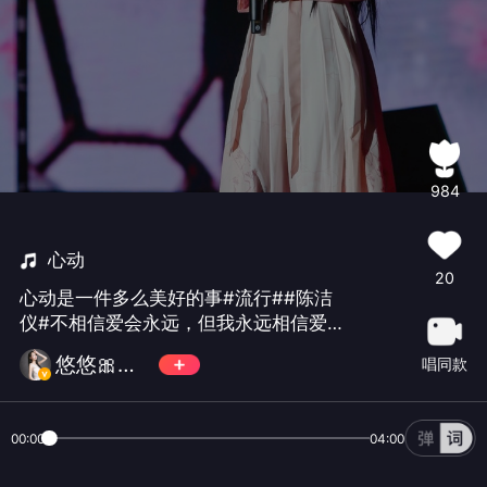
984
心动
20
心动是一件多么美好的事#流行##陈洁
仪#不相信爱会永远，但我永远相信爱情
💓
悠悠🎀胡译心
唱同款
00:00
04:00