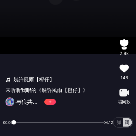
2.8k
146
幾許風雨【橙仔】
来听听我唱的《幾許風雨【橙仔】》
与狼共舞❄
唱同款
00:00
04:12