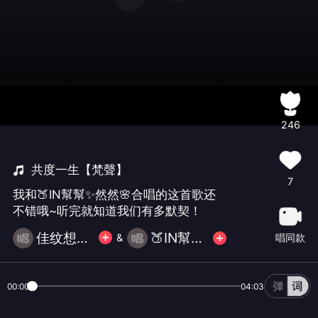
246
共度一生【梵聲】
7
我和🍑IN幫幫✨然然🌸合唱的这首歌还
不错哦~听完就知道我们有多默契！
佳纹想唱就唱开心就好
🍑IN幫幫✨然然🌸
唱同款
&
00:00
04:03