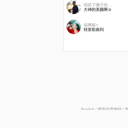
唱坏了嗓子的大叔
大神的美颜啊☺
福爽毓⭐
转发歌曲到
English
|
重新设置密码
|
北京酷智科技有限公司 ©2024 changba.com |
京IC
京网文【2024】2602-1