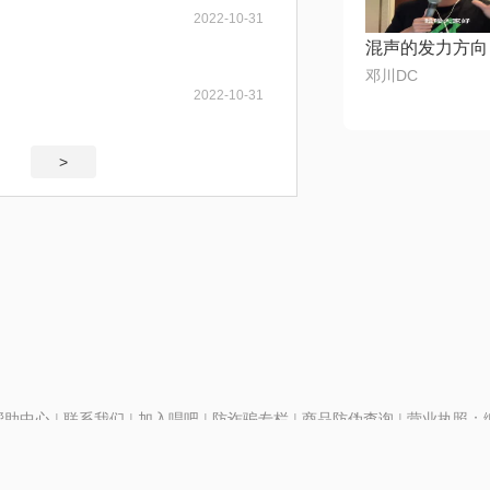
2022-10-31
混声的发力方向
邓川DC
2022-10-31
>
帮助中心
|
联系我们
|
加入唱吧
|
防诈骗专栏
|
商品防伪查询
|
营业执照：编号
P证110298
|
京ICP备11013291号-1
| 举报电话(24小时)：022-25782593
28号
|
京公网安备11010502025063号
|
|