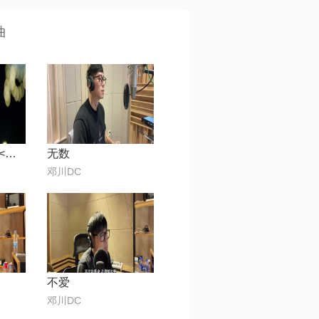
曲
网络剧原创插曲<褪色>
无数
邓川DC
不爱
邓川DC