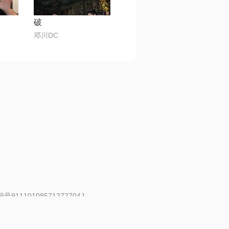
破
邓川DC
91110108571272704J
 | 举报邮箱：fankui@changba.com
| 向12318举报
|
金盾网络纠纷调解中心