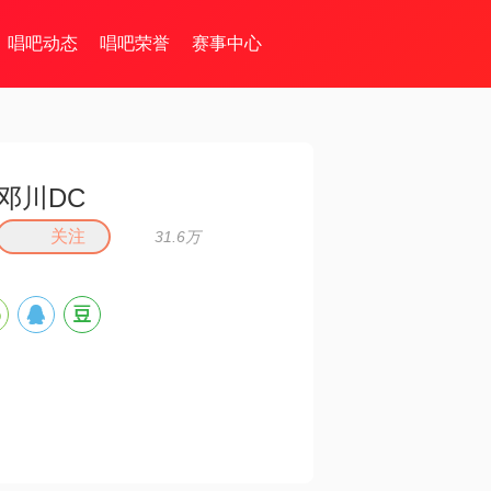
唱吧动态
唱吧荣誉
赛事中心
邓川DC
关注
31.6万