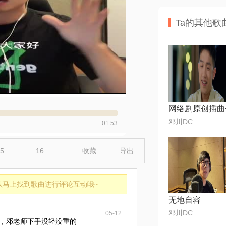
Ta的其他歌
邓川DC
01:53
5
16
收藏
导出
以马上找到歌曲进行评论互动哦~
无地自容
邓川DC
05-12
始练，邓老师下手没轻没重的