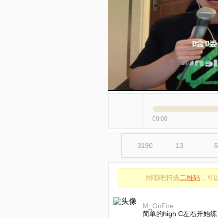
00:00
3190
13
5
用唱吧扫描
二维码
，可
M_OnFire
简单的high C左右开