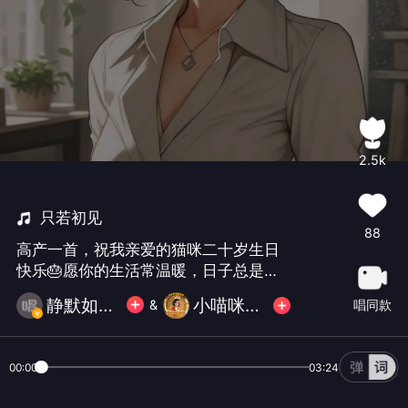
2.5k
只若初见
88
高产一首，祝我亲爱的猫咪二十岁生日
快乐🎂愿你的生活常温暖，日子总是温
柔又闪光！无论几岁，愿你永远做个可
静默如初🐠🐠
小喵咪歌 ⁧🌹
唱同款
&
爱的姑娘，不烦世事，满心欢喜。往后
余生健康平安幸福……
00:00
03:24