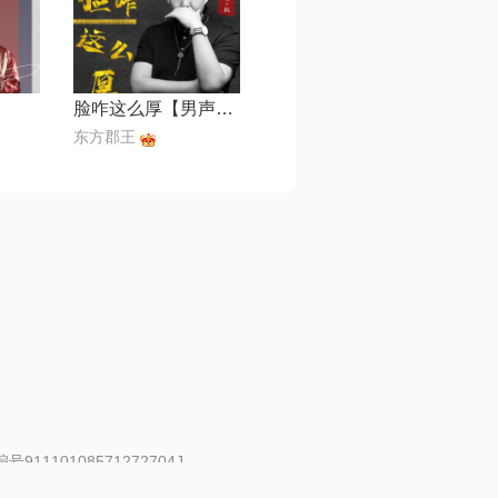
脸咋这么厚【男声版】
东方郡王
91110108571272704J
 | 举报邮箱：fankui@changba.com
| 向12318举报