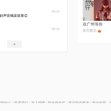
06-10
好声音喝采鼓掌👏
在广州等你
06-10
东方郡王
>
帮助中心
|
联系我们
|
加入唱吧
|
防诈骗专栏
|
商品防伪查询
|
营业执照：编号
P证110298
|
京ICP备11013291号-1
| 举报电话(24小时)：022-25782593