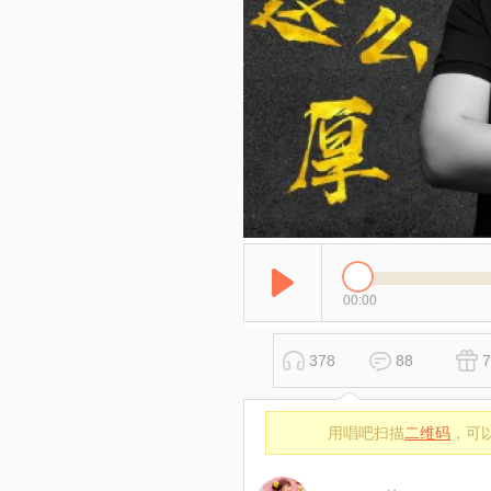
00:00
378
88
7
用唱吧扫描
二维码
，可