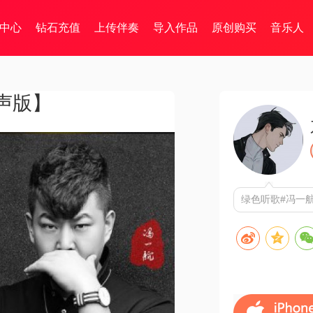
中心
钻石充值
上传伴奏
导入作品
原创购买
音乐人
声版】
绿色听歌#冯一航