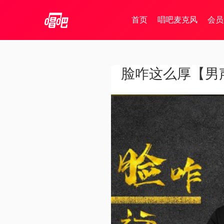
首页
唱吧麦克风
会员
脸咋这么厚【男