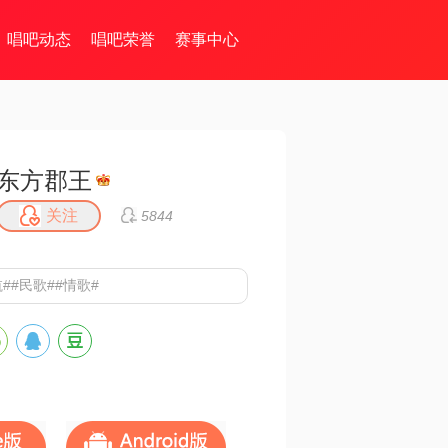
唱吧动态
唱吧荣誉
赛事中心
东方郡王
关注
5844
##民歌##情歌#