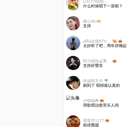
Li317768快乐小天使
什么时候唱下一首呢？
晴心66
支持
ʚ🧸ɞ在线KTV发财大师
太好听了吧，周年庆嗨起
阿六哒哒🍒离线勿扰
支持好聲音
幸福阿文🦅
刷到了 唱得挺认真的
🌱喵喵☘️
用歌唱治愈苦乐人间
望星空1177
前排围观