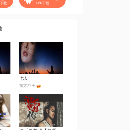
曲
七友
东方郡王