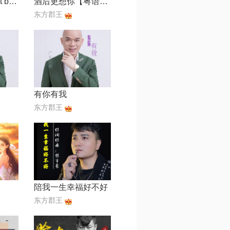
w情深缘浅【edit by 风中】
酒后更想你【粤语版】
东方郡王
有你有我
东方郡王
陪我一生幸福好不好
东方郡王