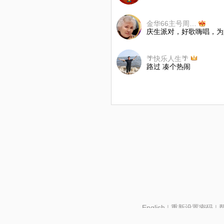
金华66主号周三晚7点（隔周）更新
庆生派对，好歌嗨唱，为
🌴快乐人生🌴
路过 凑个热闹
English
|
重新设置密码
|
北京酷智科技有限公司 ©2024 changba.com |
京IC