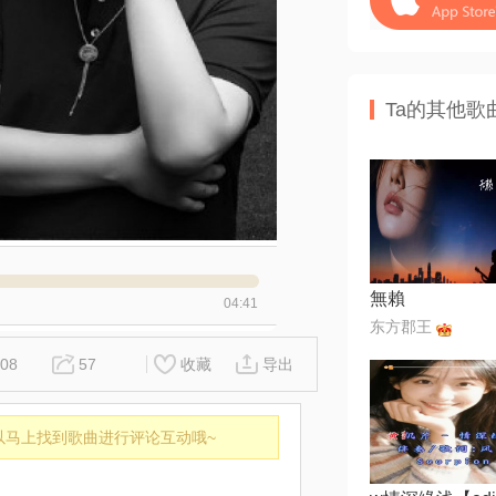
Ta的其他歌
無賴
04:41
东方郡王
08
57
收藏
导出
以马上找到歌曲进行评论互动哦~