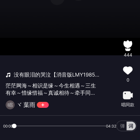
444
没有眼泪的哭泣【消音版LMY1985】
0
茫茫网海～相识是缘～今生相遇～三生
有幸～惜缘惜福～真诚相待～牵手同行
～永远珍惜～感谢有你～们…… 祝自己
ヾ 葉雨
唱同款
生快👉 东北
00:00
04:32