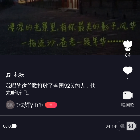
84
花妖
1
我唱的这首歌打败了全国92%的人，快
来听听吧。
✨z辉y·h✨
唱同款
00:00
04:44